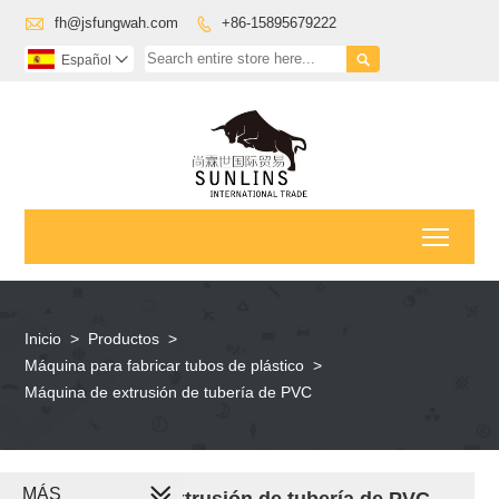

fh@jsfungwah.com
+86-15895679222


Español

Toggl
Inicio
>
Productos
>
Máquina para fabricar tubos de plástico
>
Máquina de extrusión de tubería de PVC
MÁS
Máquina de extrusión de tubería de PVC