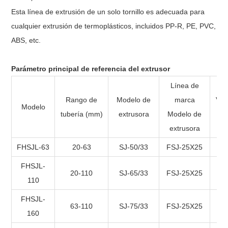
Esta línea de extrusión de un solo tornillo es adecuada para
cualquier extrusión de termoplásticos, incluidos PP-R, PE, PVC,
ABS, etc.
Parámetro principal de referencia del extrusor
Línea de
Rango de
Modelo de
marca
Vel
Modelo
tubería (mm)
extrusora
Modelo de
extrusora
FHSJL-63
20-63
SJ-50/33
FSJ-25X25
FHSJL-
20-110
SJ-65/33
FSJ-25X25
110
FHSJL-
63-110
SJ-75/33
FSJ-25X25
160