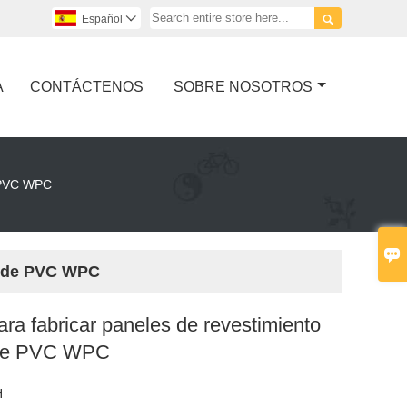

Español

A
CONTÁCTENOS
SOBRE NOSOTROS
e PVC WPC

ed de PVC WPC
ra fabricar paneles de revestimiento
 de PVC WPC
H