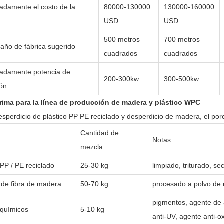
adamente el costo de la
80000-130000
130000-160000
a
USD
USD
500 metros
700 metros
año de fábrica sugerido
cuadrados
cuadrados
adamente potencia de
200-300kw
300-500kw
ión
rima para la línea de producción de madera y plástico WPC
sperdicio de plástico PP PE reciclado y desperdicio de madera, el porc
Cantidad de
Notas
mezcla
 PP / PE reciclado
25-30 kg
limpiado, triturado, se
 de fibra de madera
50-70 kg
procesado a polvo d
pigmentos, agente de 
 químicos
5-10 kg
anti-UV, agente anti-