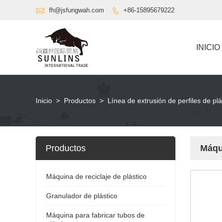

fh@jsfungwah.com
+86-15895679222

INICIO
Inicio
>
Productos
>
Línea de extrusión de perfiles de plá
Productos
Máqu
Máquina de reciclaje de plástico
Granulador de plástico
Máquina para fabricar tubos de