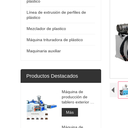
plástico
Línea de extrusión de perfiles de
plástico
Mezclador de plastico
Máquina trituradora de plástico
Maquinaria auxiliar
Productos Destacados
Máquina de
producción de
tablero exterior de
WPC / máquina
de fabricación
Más
Máquina de