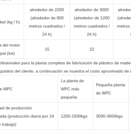
alrededor de 2200
alrededor de 3000
alrede
(alrededor de 800
(alrededor de 1200
(alrede
ad (kg / h)
metros cuadrados /
metros cuadrados /
metros 
24 h)
24 h)
a del motor
15
22
ipal (kw)
fesionales para la planta completa de fabricación de plástico de ma
equisitos del cliente, a continuación se muestra el costo aproximado d
La planta de
Pequeña planta
de WPC
WPC más
de WPC
pequeña
ad de producción
da (producción diaria por 24
1200-1500kgs
3000-3600kgs
 trabajo)