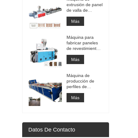
extrusión de panel
de valla de
WPC/máquina de
producción
Más
Máquina para
fabricar paneles
de revestimiento
de pared de PVC
WPC
Más
Máquina de
producción de
perfiles de
cubiertas de WPC
Más
Datos De Contacto