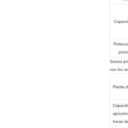
Capacid
Potenci
princ
Somos pro
con los r
Planta 
Capacid
aproxima
horas de