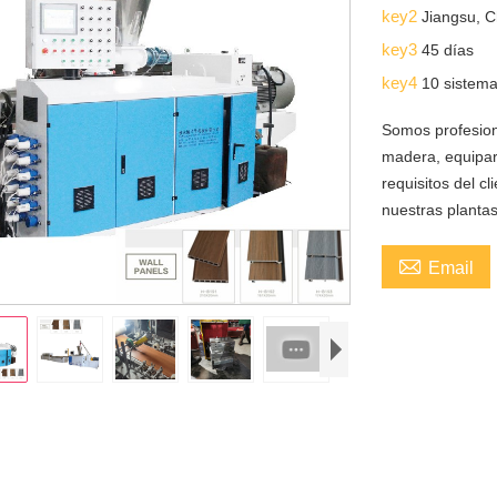
key2
Jiangsu, C
key3
45 días
key4
10 sistem
Somos profesiona
madera, equipa
requisitos del c
nuestras planta

Email