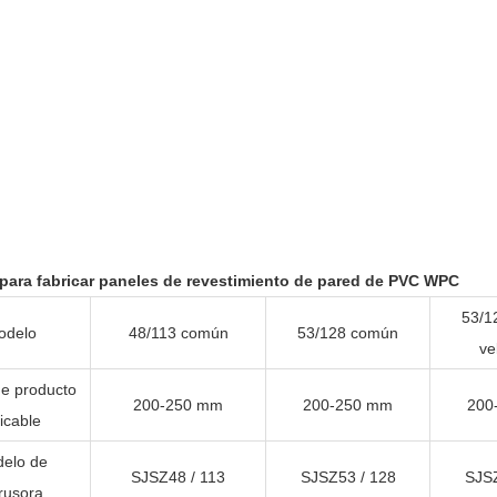
para fabricar paneles de revestimiento de pared de PVC WPC
53/1
odelo
48/113 común
53/128 común
ve
e producto
200-250 mm
200-250 mm
200
icable
elo de
SJSZ48 / 113
SJSZ53 / 128
SJSZ
rusora