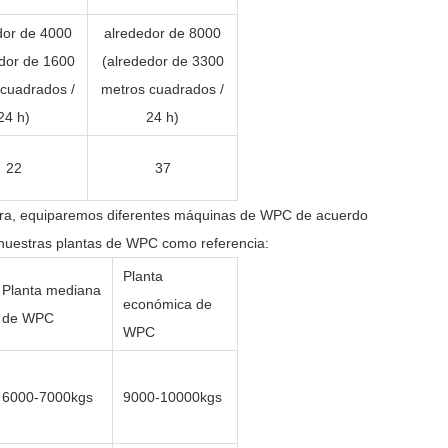
dor de 4000
alrededor de 8000
dor de 1600
(alrededor de 3300
cuadrados /
metros cuadrados /
24 h)
24 h)
22
37
dera, equiparemos diferentes máquinas de WPC de acuerdo
e nuestras plantas de WPC como referencia:
Planta
Planta mediana
económica de
de WPC
WPC
6000-7000kgs
9000-10000kgs