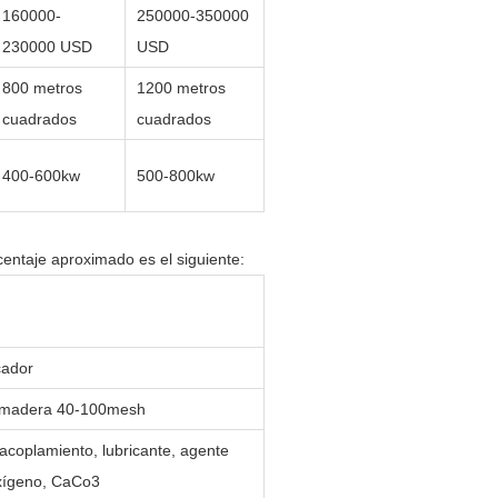
160000-
250000-350000
230000 USD
USD
800 metros
1200 metros
cuadrados
cuadrados
400-600kw
500-800kw
entaje aproximado es el siguiente:
cador
e madera 40-100mesh
acoplamiento, lubricante, agente
oxígeno, CaCo3