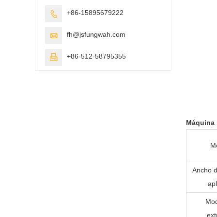
+86-15895679222

fh@jsfungwah.com

+86-512-58795355

Máquina 
M
Ancho d
apl
Mod
ext