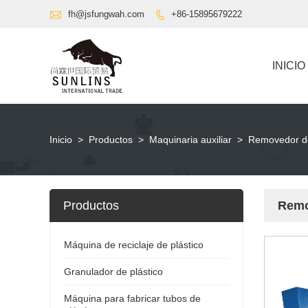

fh@jsfungwah.com
+86-15895679222

INICIO
Inicio
>
Productos
>
Maquinaria auxiliar
>
Removedor de
Productos
Remo
Máquina de reciclaje de plástico
Granulador de plástico
Máquina para fabricar tubos de