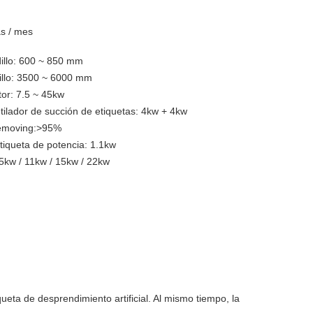
as / mes
dillo: 600 ~ 850 mm
dillo: 3500 ~ 6000 mm
tor: 7.5 ~ 45kw
tilador de succión de etiquetas: 4kw + 4kw
removing:>95%
tiqueta de potencia: 1.1kw
.5kw / 11kw / 15kw / 22kw
ta de desprendimiento artificial. Al mismo tiempo, la