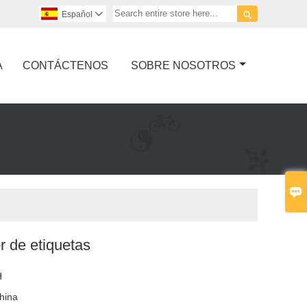

Español

A
CONTÁCTENOS
SOBRE NOSOTROS

 de etiquetas
H
hina