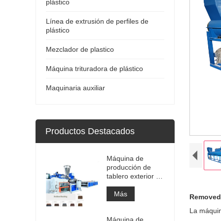
plástico
Línea de extrusión de perfiles de
plástico
Mezclador de plastico
Máquina trituradora de plástico
Maquinaria auxiliar
Productos Destacados
Máquina de
producción de
tablero exterior de
WPC / máquina
de fabricación
Más
Removedo
La máquin
Máquina de