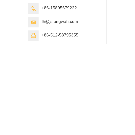
+86-15895679222

fh@jsfungwah.com

+86-512-58795355
